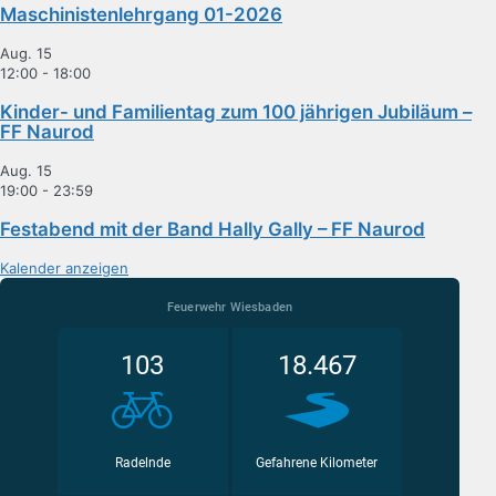
Maschinistenlehrgang 01-2026
Aug.
15
12:00
-
18:00
Kinder- und Familientag zum 100 jährigen Jubiläum –
FF Naurod
Aug.
15
19:00
-
23:59
Festabend mit der Band Hally Gally – FF Naurod
Kalender anzeigen