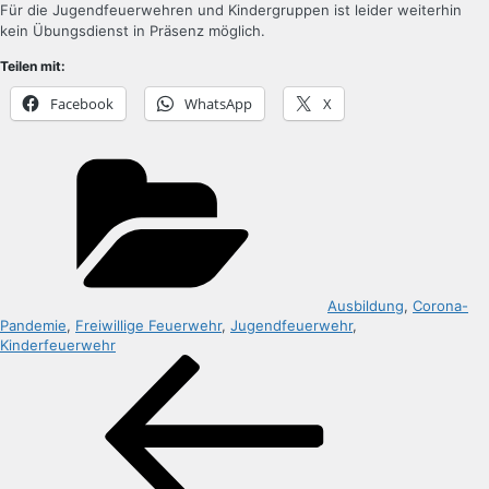
Für die Jugendfeuerwehren und Kindergruppen ist leider weiterhin
kein Übungsdienst in Präsenz möglich.
Teilen mit:
Facebook
WhatsApp
X
Kategorien
Ausbildung
,
Corona-
Pandemie
,
Freiwillige Feuerwehr
,
Jugendfeuerwehr
,
Kinderfeuerwehr
Beitragsnavigation
Vorheriger
Beitrag