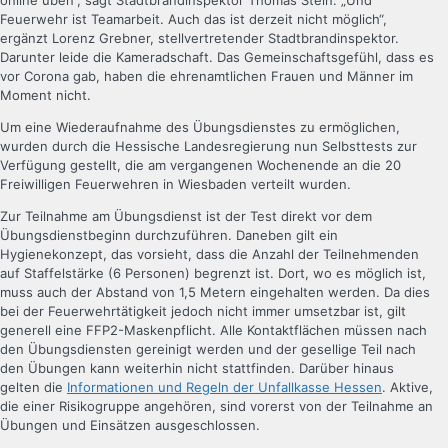
online üben“, sagt Stadtbrandinspektor Thomas Stein. „Und
Feuerwehr ist Teamarbeit. Auch das ist derzeit nicht möglich“,
ergänzt Lorenz Grebner, stellvertretender Stadtbrandinspektor.
Darunter leide die Kameradschaft. Das Gemeinschaftsgefühl, dass es
vor Corona gab, haben die ehrenamtlichen Frauen und Männer im
Moment nicht.
Um eine Wiederaufnahme des Übungsdienstes zu ermöglichen,
wurden durch die Hessische Landesregierung nun Selbsttests zur
Verfügung gestellt, die am vergangenen Wochenende an die 20
Freiwilligen Feuerwehren in Wiesbaden verteilt wurden.
Zur Teilnahme am Übungsdienst ist der Test direkt vor dem
Übungsdienstbeginn durchzuführen. Daneben gilt ein
Hygienekonzept, das vorsieht, dass die Anzahl der Teilnehmenden
auf Staffelstärke (6 Personen) begrenzt ist. Dort, wo es möglich ist,
muss auch der Abstand von 1,5 Metern eingehalten werden. Da dies
bei der Feuerwehrtätigkeit jedoch nicht immer umsetzbar ist, gilt
generell eine FFP2-Maskenpflicht. Alle Kontaktflächen müssen nach
den Übungsdiensten gereinigt werden und der gesellige Teil nach
den Übungen kann weiterhin nicht stattfinden. Darüber hinaus
gelten die
Informationen und Regeln der Unfallkasse Hessen
. Aktive,
die einer Risikogruppe angehören, sind vorerst von der Teilnahme an
Übungen und Einsätzen ausgeschlossen.