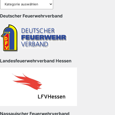
Kategorien
Deutscher Feuerwehrverband
Landesfeuerwehrverband Hessen
Nassauischer Feuerwehrverband