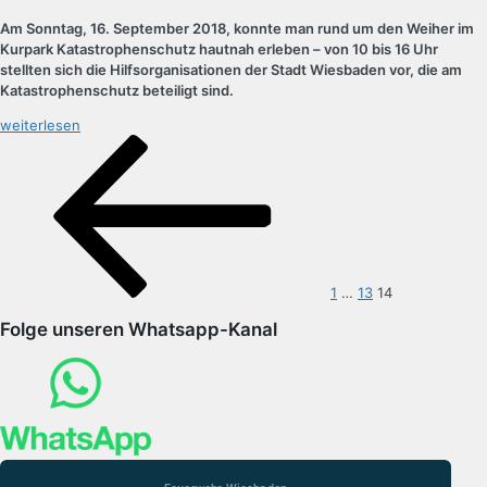
Am Sonntag, 16. September 2018, konnte man rund um den Weiher im
Kurpark Katastrophenschutz hautnah erleben – von 10 bis 16 Uhr
stellten sich die Hilfsorganisationen der Stadt Wiesbaden vor, die am
Katastrophenschutz beteiligt sind.
„Ehrenamtstag
weiterlesen
Seitennummerierung
im
Vorherige
Seite
Seite
Seite
der
Kurpark“
Seite
Beiträge
1
…
13
14
Folge unseren Whatsapp-Kanal