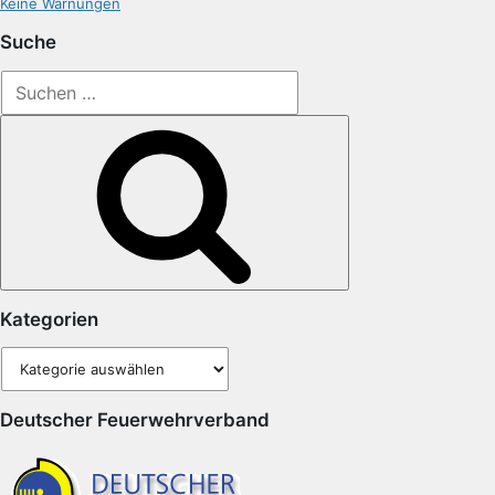
Keine Warnungen
Suche
Suchen
nach:
Suchen
Kategorien
Kategorien
Deutscher Feuerwehrverband