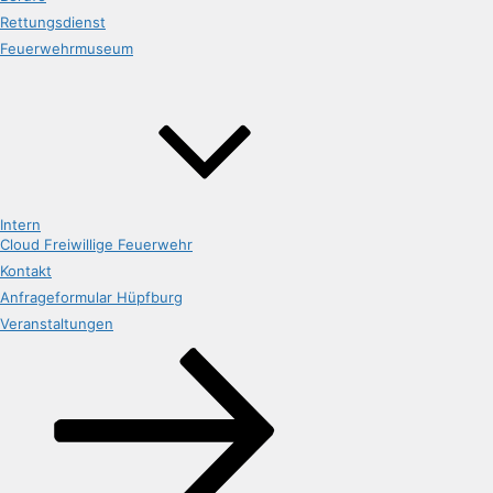
Rettungsdienst
Feuerwehrmuseum
Intern
Cloud Freiwillige Feuerwehr
Kontakt
Anfrageformular Hüpfburg
Veranstaltungen
Nach
unten
zum
Inhalt
scrollen