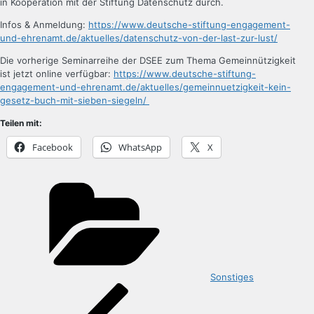
in Kooperation mit der Stiftung Datenschutz durch.
Infos & Anmeldung:
https://www.deutsche-stiftung-engagement-
und-ehrenamt.de/aktuelles/datenschutz-von-der-last-zur-lust/
Die vorherige Seminarreihe der DSEE zum Thema Gemeinnützigkeit
ist jetzt online verfügbar:
https://www.deutsche-stiftung-
engagement-und-ehrenamt.de/aktuelles/gemeinnuetzigkeit-kein-
gesetz-buch-mit-sieben-siegeln/
Teilen mit:
Facebook
WhatsApp
X
Kategorien
Sonstiges
Beitragsnavigation
Vorheriger
Beitrag