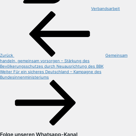
Verbandsarbeit
Beitragsnavigation
Vorheriger
Beitrag
Zurück
Gemeinsam
handeln, gemeinsam vorsorgen – Stärkung des
Bevölkerungsschutzes durch Neuausrichtung des BBK
Nächster
Weiter
Für ein sicheres Deutschland – Kampagne des
Beitrag
Bundesinnenministeriums
Folge unseren Whatsapp-Kanal