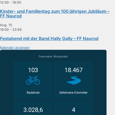
12:00
-
18:00
Kinder- und Familientag zum 100 jährigen Jubiläum –
FF Naurod
Aug.
15
19:00
-
23:59
Festabend mit der Band Hally Gally – FF Naurod
Kalender anzeigen