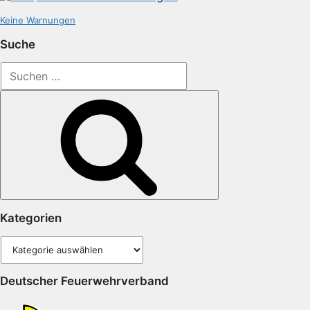
Keine Warnungen
Suche
Suchen
nach:
Suchen
Kategorien
Kategorien
Deutscher Feuerwehrverband