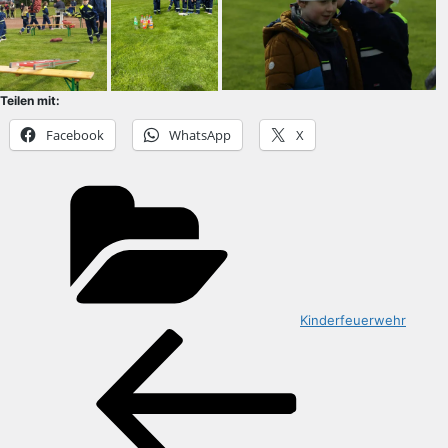
Teilen mit:
Facebook
WhatsApp
X
Kategorien
Kinderfeuerwehr
Beitragsnavigation
Vorheriger
Beitrag